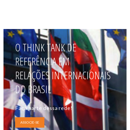
O THINK TANK DE
REFERÊNCIA EM
RELAÇÕES INTERNACIONAIS
DO BRASIL
Faça parte dessa rede!
ASSOCIE-SE