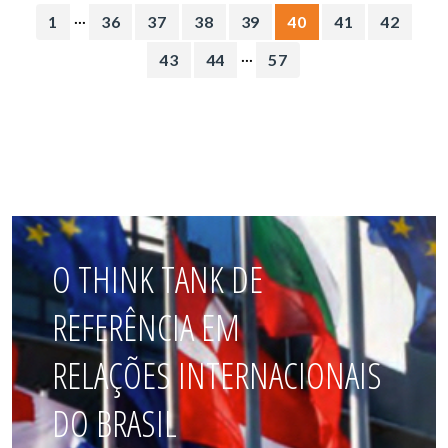
...
1
36
37
38
39
40
41
42
...
43
44
57
O THINK TANK DE
REFERÊNCIA EM
RELAÇÕES INTERNACIONAIS
DO BRASIL