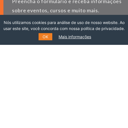
Preencha o formulário e receba informações
sobre eventos, cursos e muito mais.
Nós utilizamos cookies para análise de uso de nosso website. Ao
*
E-MAIL
usar este site, você concorda com nossa política de privacidade.
OK
Mais informações
*
NOME
SOBRENOME
ENVIAR