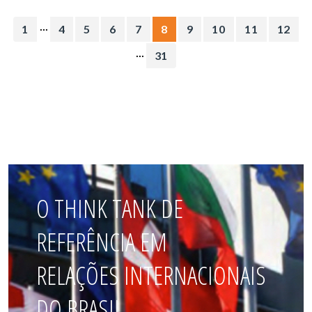
...
1
4
5
6
7
8
9
10
11
12
...
31
O THINK TANK DE
REFERÊNCIA EM
RELAÇÕES INTERNACIONAIS
DO BRASIL