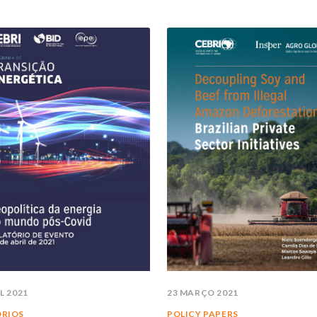
ÁFRICA
P
AMÉRICA DO SUL
ÁSIA
L
AMÉRICA DO NORTE
R
EUROPA
A
AGRO
E
COMÉRCIO INTERNACIONAL E ECONOMIA GLOBAL
C
CULTURA E RELAÇÕES INTERNACIONAIS
N
DEFESA E SEGURANÇA INTERNACIONAL
DEMOCRACIA
L 2021
23 MARÇO 2021
ENERGIA
ÓRIOS
POLICY PAPERS