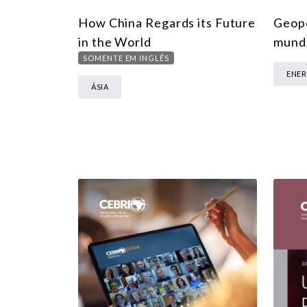
How China Regards its Future
Geopo
in the World
mund
SOMENTE EM INGLÊS
ENER
ÁSIA