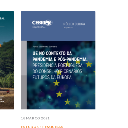
OLICY PAPERS
DATA
ESTUDOS E PESQUISAS
TÍTULO
IVROS
ELATÓRIOS
RTIGOS
NTREVISTAS
EBRI DOSSIÊ
OTA DE CONTEXTO
TODAS AS PUBLICAÇÕES
18 MARÇO 2021
ESTUDOS E PESQUISAS