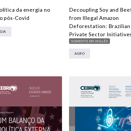
lítica da energia no
Decoupling Soy and Bee
MEIO AMBIENTE E MUDANÇA DO CLIMA
o pós-Covid
from Illegal Amazon
MULTILATERALISMO
Deforestation: Brazilian
GIA
TECNOLOGIA E TRANSFORMAÇÃO DIGITAL
Private Sector Initiative
SOMENTE EM INGLÊS
TODOS OS NÚCLEOS
AGRO