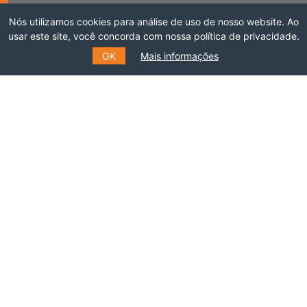
INSCREVA-SE NO NOSSO
Nós utilizamos cookies para análise de uso de nosso website. Ao
usar este site, você concorda com nossa política de privacidade.
MAILING LIST
OK
Mais informações
Preencha o formulário e receba informações
sobre eventos, cursos e muito mais.
*
E-MAIL
*
NOME
SOBRENOME