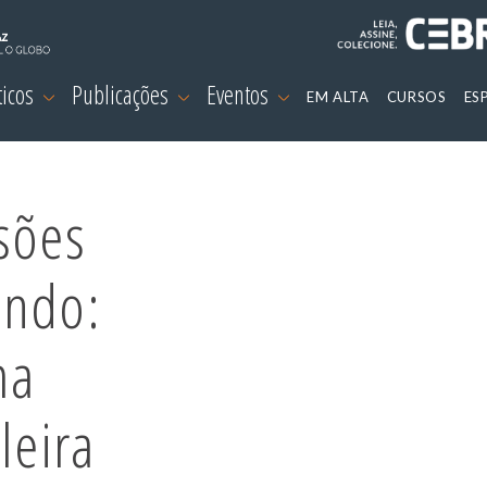
ticos
Publicações
Eventos
EM ALTA
CURSOS
ES
sões
undo:
ma
leira