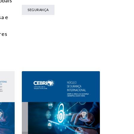
obais
SEGURANÇA
sa e
res