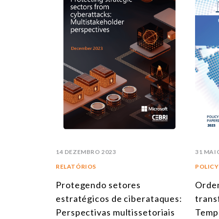
14 DEZEMBRO 2023
31 MAI
RELATÓRIOS
POLICY
Protegendo setores
Ordem
estratégicos de ciberataques:
trans
Perspectivas multissetoriais
Tempe