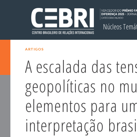
Núcleos Temá
ARTIGOS
A escalada das ten
geopolíticas no m
elementos para u
interpretação brasi