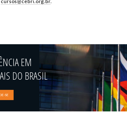
m
cursos@cebri.org.br
.
ÊNCIA EM
IS DO BRASIL
IE-SE