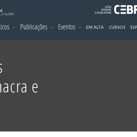
ticos
Publicações
Eventos
EM ALTA
CURSOS
ES
s
hacra e