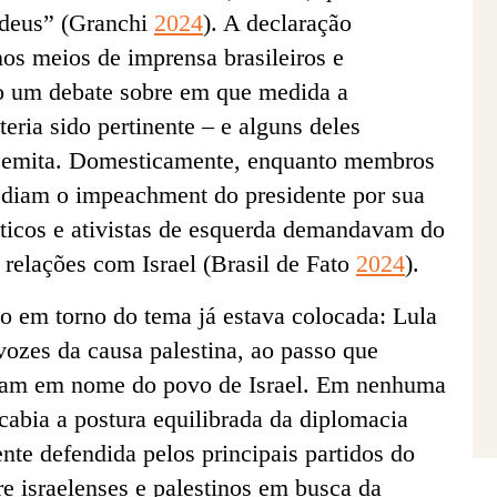
judeus” (Granchi
2024
). A declaração
os meios de imprensa brasileiros e
do um debate sobre em que medida a
eria sido pertinente – e alguns deles
issemita. Domesticamente, enquanto membros
ediam o impeachment do presidente por sua
líticos e ativistas de esquerda demandavam do
relações com Israel (Brasil de Fato
2024
).
ão em torno do tema já estava colocada: Lula
vozes da causa palestina, ao passo que
ariam em nome do povo de Israel. Em nenhuma
cabia a postura equilibrada da diplomacia
ente defendida pelos principais partidos do
re israelenses e palestinos em busca da