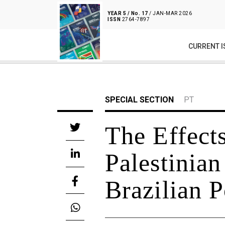
YEAR 5 / No. 17
/ JAN-MAR 2026
ISSN
2764-7897
CURRENT I
SPECIAL SECTION
PT
The Effects
Palestinian
Brazilian P