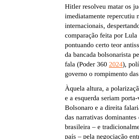
Hitler resolveu matar os 
imediatamente repercutiu n
internacionais, despertan
comparação feita por Lula t
pontuando certo teor ant
da bancada bolsonarista p
fala (Poder 360
2024
), po
governo o rompimento das 
Àquela altura, a polarizaç
e a esquerda seriam porta-
Bolsonaro e a direita fal
das narrativas dominantes 
brasileira – e tradicionalm
país – pela negociação ent