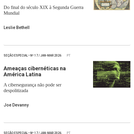
Do final do século XIX à Segunda Guerra
Mundial
Leslie Bethell
SEÇÃO ESPECIAL
•
Nº
17 / JAN-MAR 2026
PT
Ameaças cibernéticas na
América Latina
A cibersegurança não pode ser
despolitizada
Joe Devanny
SEÇÃO ESPECIAL
•
Nº
17 / JAN-MAR 2026
PT