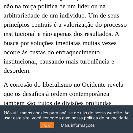
não na força política de um líder ou na
arbitrariedade de um indivíduo. Um de seus
princípios centrais é a valorização do processo
institucional e não apenas dos resultados. A
busca por soluções imediatas muitas vezes
ocorre às custas do enfraquecimento
institucional, causando mais turbulência e
desordem.
A corrosão do liberalismo no Ocidente revela
que os desafios à ordem contemporânea
também são frutos de divisões profundas
dentro das próprias democracias de mercado.
Nós utilizamos cookies para análise de uso de nosso website. Ao
usar este site, você concorda com nossa política de privacidade.
Esse processo de fragmentação interna não
OK
Mais informações
apenas redefine o contexto político doméstico,