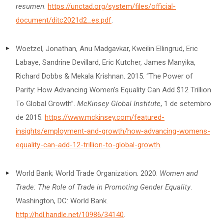
resumen
.
https://unctad.org/system/files/official-
document/ditc2021d2_es.pdf
.
Woetzel, Jonathan, Anu Madgavkar, Kweilin Ellingrud, Eric
Labaye, Sandrine Devillard, Eric Kutcher, James Manyika,
Richard Dobbs & Mekala Krishnan. 2015. “The Power of
Parity: How Advancing Women’s Equality Can Add $12 Trillion
To Global Growth”.
McKinsey Global Institute
, 1 de setembro
de 2015.
https://www.mckinsey.com/featured-
insights/employment-and-growth/how-advancing-womens-
equality-can-add-12-trillion-to-global-growth
.
World Bank; World Trade Organization. 2020.
Women and
Trade: The Role of Trade in Promoting Gender Equality
.
Washington, DC: World Bank.
http://hdl.handle.net/10986/34140
.