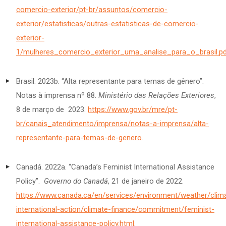
comercio-exterior/pt-br/assuntos/comercio-
exterior/estatisticas/outras-estatisticas-de-comercio-
exterior-
1/mulheres_comercio_exterior_uma_analise_para_o_brasil.pd
Brasil. 2023b. “Alta representante para temas de gênero”.
Notas à imprensa nº 88.
Ministério das Relações Exteriores
,
8 de março de 2023.
https://www.gov.br/mre/pt-
br/canais_atendimento/imprensa/notas-a-imprensa/alta-
representante-para-temas-de-genero
.
Canadá. 2022a. “Canada’s Feminist International Assistance
Policy”.
Governo do Canadá
, 21 de janeiro de 2022.
https://www.canada.ca/en/services/environment/weather/cli
international-action/climate-finance/commitment/feminist-
international-assistance-policy.html
.