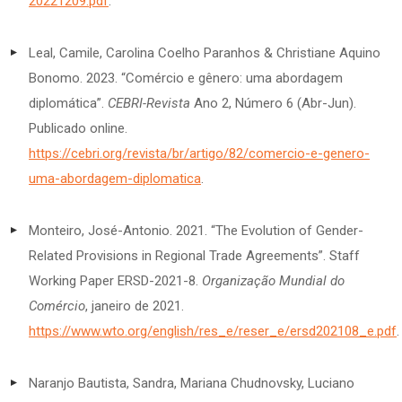
20221209.pdf
.
Leal, Camile, Carolina Coelho Paranhos & Christiane Aquino
Bonomo. 2023. “Comércio e gênero: uma abordagem
diplomática”.
CEBRI-Revista
Ano 2, Número 6 (Abr-Jun).
Publicado online.
https://cebri.org/revista/br/artigo/82/comercio-e-genero-
uma-abordagem-diplomatica
.
Monteiro, José-Antonio. 2021. “The Evolution of Gender-
Related Provisions in Regional Trade Agreements”. Staff
Working Paper ERSD-2021-8.
Organização Mundial do
Comércio
, janeiro de 2021.
https://www.wto.org/english/res_e/reser_e/ersd202108_e.pdf
.
Naranjo Bautista, Sandra, Mariana Chudnovsky, Luciano