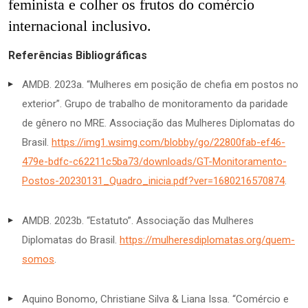
feminista e colher os frutos do comércio
internacional inclusivo.
Referências Bibliográficas
AMDB. 2023a. “Mulheres em posição de chefia em postos no
exterior”. Grupo de trabalho de monitoramento da paridade
de gênero no MRE. Associação das Mulheres Diplomatas do
Brasil.
https://img1.wsimg.com/blobby/go/22800fab-ef46-
479e-bdfc-c62211c5ba73/downloads/GT-Monitoramento-
Postos-20230131_Quadro_inicia.pdf?ver=1680216570874
.
AMDB. 2023b. “Estatuto”. Associação das Mulheres
Diplomatas do Brasil.
https://mulheresdiplomatas.org/quem-
somos
.
Aquino Bonomo, Christiane Silva & Liana Issa. “Comércio e