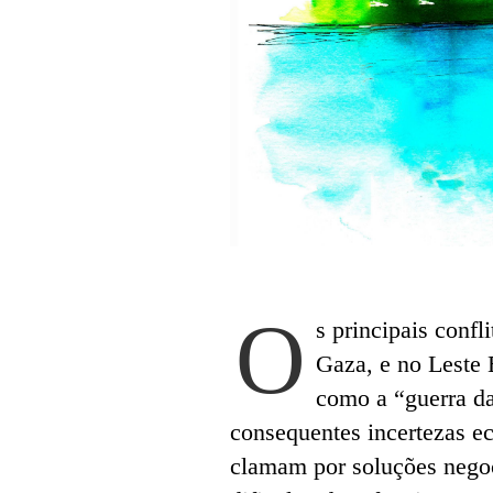
O
s principais confl
Gaza, e no Leste 
como a “guerra da
consequentes incertezas e
clamam por soluções negoc