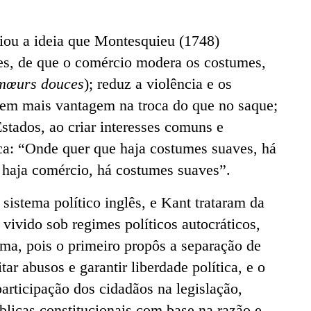
iou a ideia que Montesquieu (1748)
es, de que o comércio modera os costumes,
mœurs douces
); reduz a violência e os
veem mais vantagem na troca do que no saque;
stados, ao criar interesses comuns e
a: “Onde quer que haja costumes suaves, há
 haja comércio, há costumes suaves”.
sistema político inglês, e Kant trataram da
ivido sob regimes políticos autocráticos,
ema, pois o primeiro propôs a separação de
ar abusos e garantir liberdade política, e o
participação dos cidadãos na legislação,
licas constitucionais com base na razão e