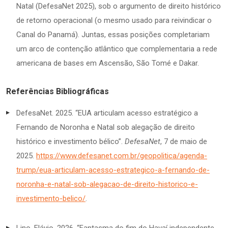
Natal (DefesaNet 2025), sob o argumento de direito histórico
de retorno operacional (o mesmo usado para reivindicar o
Canal do Panamá). Juntas, essas posições completariam
um arco de contenção atlântico que complementaria a rede
americana de bases em Ascensão, São Tomé e Dakar.
Referências Bibliográficas
DefesaNet. 2025. “EUA articulam acesso estratégico a
Fernando de Noronha e Natal sob alegação de direito
histórico e investimento bélico”.
DefesaNet
, 7 de maio de
2025.
https://www.defesanet.com.br/geopolitica/agenda-
trump/eua-articulam-acesso-estrategico-a-fernando-de-
noronha-e-natal-sob-alegacao-de-direito-historico-e-
investimento-belico/
.
Lino, Flávio. 2026. “Fantasma do fim do Havaí independente