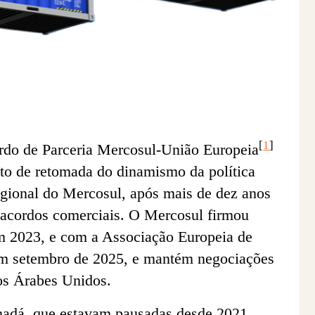
[
1
]
rdo de Parceria Mercosul-União Europeia
o de retomada do dinamismo da política
egional do Mercosul, após mais de dez anos
acordos comerciais
. O Mercosul firmou
m 2023, e com a Associação Europeia de
m setembro de 2025, e mantém negociações
os Árabes Unidos.
adá, que estavam pausadas desde 2021,