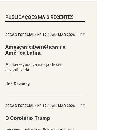
PUBLICAÇÕES MAIS RECENTES
SEÇÃO ESPECIAL
•
Nº
17 / JAN-MAR 2026
PT
Ameaças cibernéticas na
América Latina
A cibersegurança não pode ser
despolitizada
Joe Devanny
SEÇÃO ESPECIAL
•
Nº
17 / JAN-MAR 2026
PT
O Corolário Trump
Intervencionismo militar na busca por