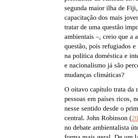
segunda maior ilha de Fiji
capacitação dos mais jove
tratar de uma questão impo
ambientais –, creio que a 
questão, pois refugiados e
na política doméstica e in
e nacionalismo já são perc
mudanças climáticas?
O oitavo capítulo trata d
pessoas em países ricos, n
nesse sentido desde o prim
central. John Robinson (
2
no debate ambientalista úte
forma mais geral. De um l