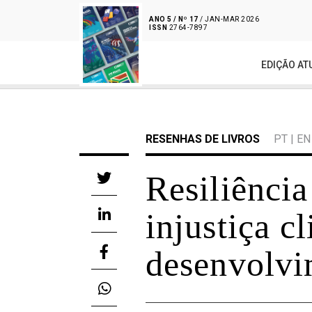
ANO 5 / Nº 17
/ JAN-MAR 2026
ISSN
2764-7897
EDIÇÃO AT
RESENHAS DE LIVROS
PT
|
EN
Resiliência
injustiça c
desenvolvi