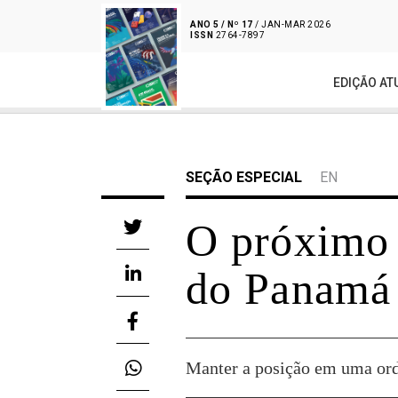
ANO 5 / Nº 17
/ JAN-MAR 2026
ISSN
2764-7897
EDIÇÃO AT
SEÇÃO ESPECIAL
EN
O próximo 
do Panamá
Manter a posição em uma or