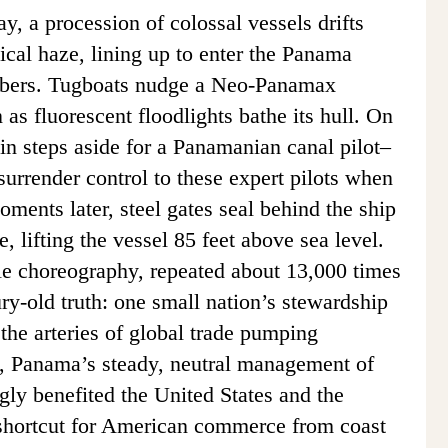
y, a procession of colossal vessels drifts
pical haze, lining up to enter the Panama
mbers. Tugboats nudge a Neo-Panamax
n as fluorescent floodlights bathe its hull. On
ain steps aside for a Panamanian canal pilot–
surrender control to these expert pilots when
ments later, steel gates seal behind the ship
, lifting the vessel 85 feet above sea level.
le choreography, repeated about 13,000 times
ry-old truth: one small nation’s stewardship
the arteries of global trade pumping
, Panama’s steady, neutral management of
ly benefited the United States and the
 shortcut for American commerce from coast