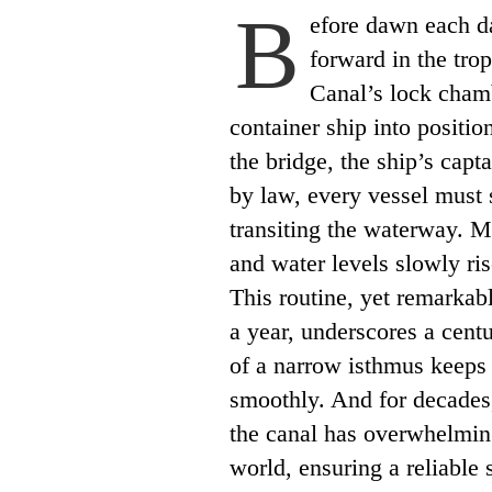
B
efore dawn each da
forward in the tro
Canal’s lock cha
container ship into positio
the bridge, the ship’s capt
by law, every vessel must 
transiting the waterway. Mo
and water levels slowly rise
This routine, yet remarkab
a year, underscores a centu
of a narrow isthmus keeps 
smoothly. And for decades
the canal has overwhelming
world, ensuring a reliable