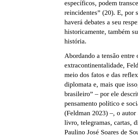
específicos, podem transc
reincidentes” (20). E, por
haverá debates a seu resp
historicamente, também su
história.
Abordando a tensão entre o
extracontinentalidade, Fel
meio dos fatos e das refle
diplomata e, mais que isso
brasileiro”
–
por ele descr
pensamento político e soci
(Feldman 2023)
–, o autor
livro, telegramas, cartas, 
Paulino José Soares de So