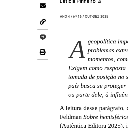
Leticia Pinheiro
ANO 4 /
Nº
16 / OUT-DEZ 2025
A
geopolítica im
problemas exte
momentos, como
Exigem como resposta 
tomada de posição no se
país busca se proteger
ou parte dele, à influên
A leitura desse parágrafo, 
Feldman
Sobre hemisférios
(Autêntica Editora 2025),