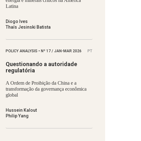
energia e minerais críticos na América
Latina
Diogo Ives
Thaís Jesinski Batista
POLICY ANALYSIS
•
Nº
17 / JAN-MAR 2026
PT
Questionando a autoridade
regulatória
A Ordem de Proibição da China e a
transformação da governança econômica
global
Hussein Kalout
Philip Yang