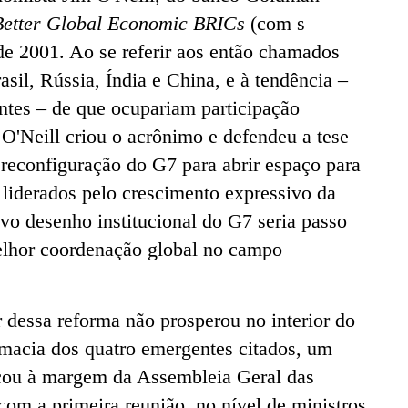
Better Global Economic BRICs
(com s
e 2001. Ao se referir aos então chamados
il, Rússia, Índia e China, e à tendência –
ntes – de que ocupariam participação
O'Neill criou o acrônimo e defendeu a tese
 reconfiguração do G7 para abrir espaço para
 liderados pelo crescimento expressivo da
vo desenho institucional do G7 seria passo
elhor coordenação global no campo
 dessa reforma não prosperou no interior do
macia dos quatro emergentes citados, um
eçou à margem da Assembleia Geral das
om a primeira reunião, no nível de ministros