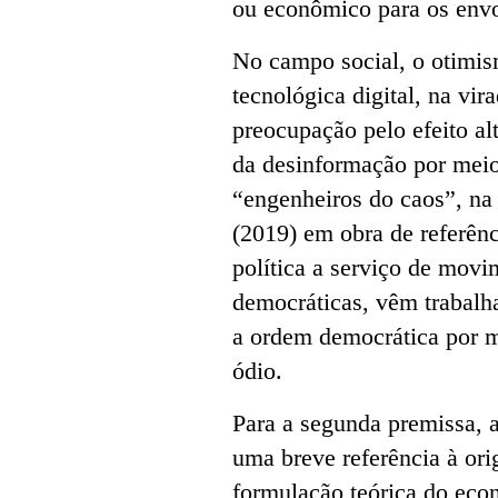
ou econômico para os envo
No campo social, o otimis
tecnológica digital, na vi
preocupação pelo efeito al
da desinformação por meio
“engenheiros do caos”, na
(2019) em obra de referên
política a serviço de mov
democráticas, vêm trabalh
a ordem democrática por 
ódio.
Para a segunda premissa, a
uma breve referência à or
formulação teórica do eco