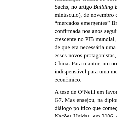
Sachs, no artigo
Building 
minúsculo), de novembro d
“mercados emergentes” Bras
confirmada nos anos segui
crescente no PIB mundial, 
de que era necessária uma
esses novos protagonistas,
China. Para o autor, um no
indispensável para uma m
econômico.
A tese de O’Neill em favor
G7. Mas ensejou, na diplo
diálogo político que com
Nações Unidas, em 2006, c