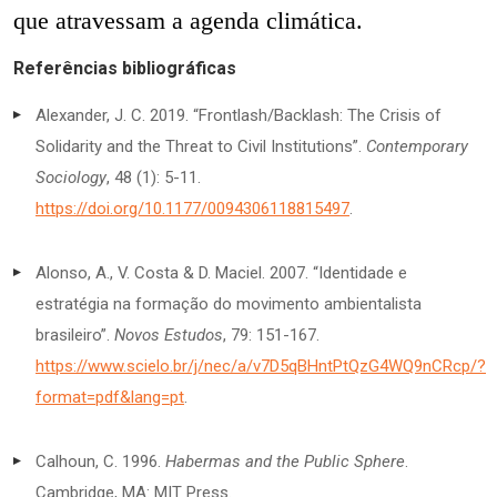
que atravessam a agenda climática.
Referências bibliográficas
Alexander, J. C. 2019. “Frontlash/Backlash: The Crisis of
Solidarity and the Threat to Civil Institutions”.
Contemporary
Sociology
, 48 (1): 5-11.
https://doi.org/10.1177/0094306118815497
.
Alonso, A., V. Costa & D. Maciel. 2007. “Identidade e
estratégia na formação do movimento ambientalista
brasileiro”.
Novos Estudos
, 79: 151-167.
https://www.scielo.br/j/nec/a/v7D5qBHntPtQzG4WQ9nCRcp/?
format=pdf&lang=pt
.
Calhoun, C. 1996.
Habermas and the Public Sphere
.
Cambridge, MA: MIT Press.