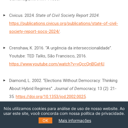
Civicus. 2024.
State of Civil Society Report 2024
.
https://publications.civicus.org/publications/state-of-civil-
society-report-socs-2024/
.
Crenshaw, K. 2016. “A urgência da interseccionalidade”.
Youtube: TED
Talks
, São Francisco, 2016.
https://www.youtube.com/watch?v=vQccQnBGxHU
.
Diamond, L. 2002. “Elections Without Democracy: Thinking
About Hybrid Regimes”.
Journal of Democracy,
13 (2): 21-
35.
https://doi.org/10.1353/jod.2002.0025
.
Nós utilizamos cookies para análise de uso de nosso website. Ao
Escher, R. & M. Walter-Rogg. 2023. “The Effects of
usar este site, você concorda com nossa política de privacidade.
OK
Mais informações
Democratic and Nondemocratic Institutions on CO
2