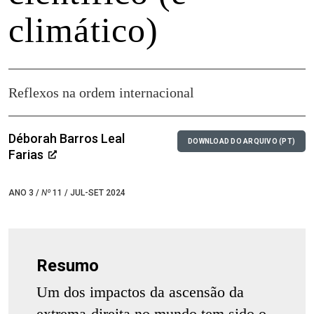
climático)
Reflexos na ordem internacional
Déborah Barros Leal
DOWNLOAD DO ARQUIVO (PT)
Farias
ANO 3 /
Nº
11 / JUL-SET 2024
Resumo
Um dos impactos da ascensão da
extrema-direita no mundo tem sido o