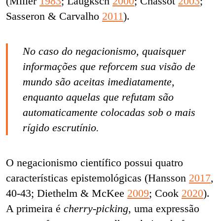
(Miller
1983
; Laugksch
2000
; Chassot
2003
;
Sasseron & Carvalho
2011
).
No caso do negacionismo, quaisquer
informações que reforcem sua visão de
mundo são aceitas imediatamente,
enquanto aquelas que refutam são
automaticamente colocadas sob o mais
rígido escrutínio.
O negacionismo científico possui quatro
características epistemológicas (Hansson
2017
,
40-43; Diethelm & McKee
2009
; Cook
2020
).
A primeira é
cherry-picking
, uma expressão