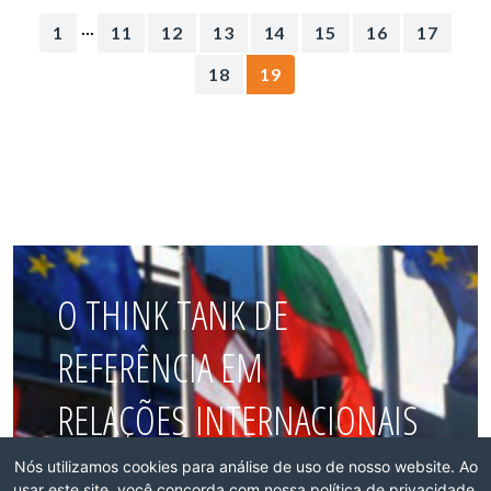
...
1
11
12
13
14
15
16
17
18
19
O THINK TANK DE
REFERÊNCIA EM
RELAÇÕES INTERNACIONAIS
DO BRASIL
Nós utilizamos cookies para análise de uso de nosso website. Ao
usar este site, você concorda com nossa política de privacidade.