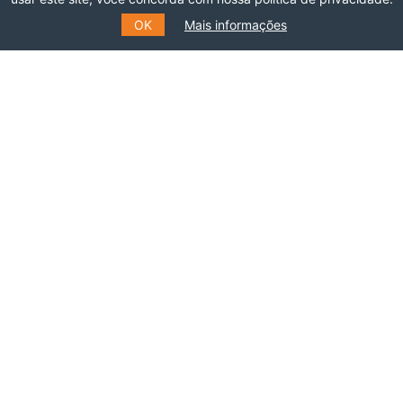
OK
Mais informações
Faça parte dessa rede!
ASSOCIE-SE
INSCREVA-SE NO NOSSO
MAILING LIST