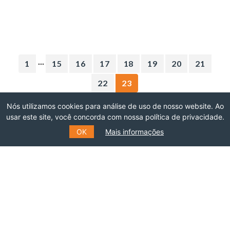
...
1
15
16
17
18
19
20
21
22
23
Nós utilizamos cookies para análise de uso de nosso website. Ao
usar este site, você concorda com nossa política de privacidade.
OK
Mais informações
O THINK TANK DE
REFERÊNCIA EM