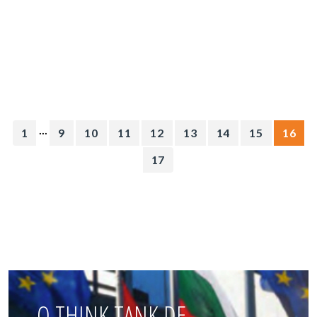
...
1
9
10
11
12
13
14
15
16
17
O THINK TANK DE